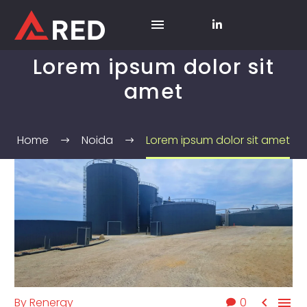
Lorem ipsum dolor sit
amet
Home
Noida
Lorem ipsum dolor sit amet


By
Renergy
0