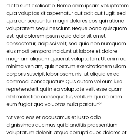
dicta sunt explicabo. Nemo enim ipsam voluptatem
quia voluptas sit aspernatur aut odit aut fugit, sed
quia consequuntur magni dolores eos qui ratione
voluptatem sequi nesciunt. Neque porro quisquam
est, qui dolorem ipsum quia dolor sit amet,
consectetur, adipisci velit, sed quia non numquam
eius modi tempora incidunt ut labore et dolore
magnam aliquam quaerat voluptatem. Ut enim ad
minima veniam, quis nostrum exercitationem ullam
corporis suscipit laboriosam, nisi ut aliquid ex ea
commodi consequatur? Quis autem vel eum iure
reprehenderit qui in ea voluptate velit esse quam
nihil molestiae consequatur, vel illum qui dolorem
eum fugiat quo voluptas nulla pariatur?”
“At vero eos et accusamus et iusto odio
dignissimos ducimus qui blanditiis praesentium
voluptatum deleniti atque corrupti quos dolores et